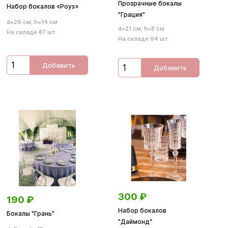
Прозрачные бокалы
Набор бокалов «Роуз»
"Грация"
d=26 см, h=14 см
d=21 см, h=8 см
На складе 87 шт.
На складе 94 шт.
Добавить
Добавить
300
₽
190
₽
Набор бокалов
Бокалы "Грань"
"Даймонд"