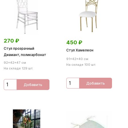
270
₽
450
₽
Стул прозрачный
Стул Хамелеон
Диамант, поликарбонат
91×42×40 см
92×42×47 см
На складе 100 шт.
На складе 129 шт.
Добавить
Добавить