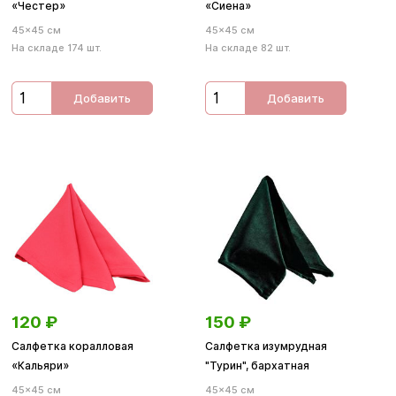
«Честер»
«Сиена»
45×45 см
45×45 см
На складе 174 шт.
На складе 82 шт.
Добавить
Добавить
120
₽
150
₽
Салфетка коралловая
Салфетка изумрудная
«Кальяри»
"Турин", бархатная
45×45 см
45×45 см