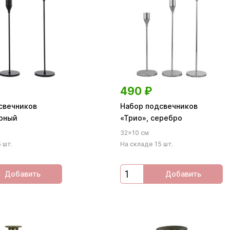
490
₽
свечников
Набор подсвечников
ерный
«Трио», серебро
32×10 см
 шт.
На складе 15 шт.
Добавить
Добавить