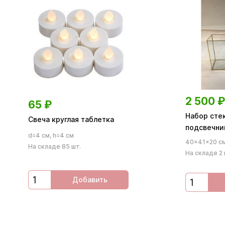
2 500
₽
65
₽
Набор сте
Свеча круглая таблетка
подсвечни
d=4 см, h=4 см
40×41×20 с
На складе 85 шт.
На складе 2 
Добавить