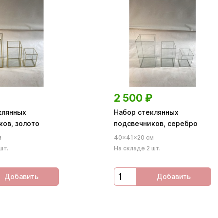
2 500
₽
клянных
Набор стеклянных
ков, золото
подсвечников, серебро
м
40×41×20 см
шт.
На складе 2 шт.
Добавить
Добавить