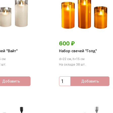
600
₽
ей "Вайт"
Набор свечей "Голд"
5 см
d=22 см, h=15 см
 шт.
На складе 38 шт.
Добавить
Добавить