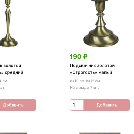
190
₽
к золотой
Подсвечник золотой
ь» средний
«Строгость» малый
4 см
d=10 см, h=12 см
шт.
На складе 7 шт.
Добавить
Добавить