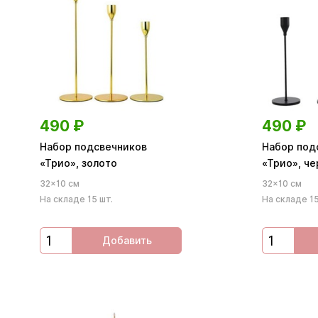
490
₽
490
₽
Набор подсвечников
Набор под
«Трио», золото
«Трио», ч
32×10 см
32×10 см
На складе 15 шт.
На складе 15
Добавить